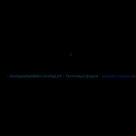
0
Страница:
1
»
testingownabilities.turningLeft
»
Тестовый форум
»
клининг уборка о