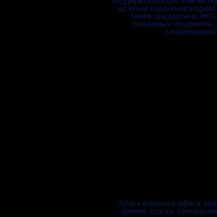
поддерживающая, химчистка
на кухне парогенератором,
также предлагаем ЭКО-ч
различных предметов. З
t.me/wwcleani
Услуги клининга офиса, ква
цемент, краска, светильник