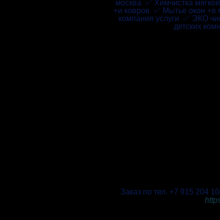
москва ✅ Химчистка мягкой
+и ковров ✅ Мытье окон +в 
компания услуги ✅ ЭКО чис
детских ком
Заказ по тел. +7 915 204 
http