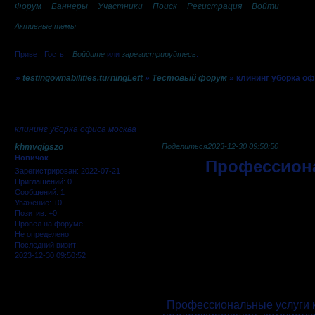
Форум
Баннеры
Участники
Поиск
Регистрация
Войти
Активные темы
Привет, Гость!
Войдите
или
зарегистрируйтесь
.
»
testingownabilities.turningLeft
»
Тестовый форум
»
клининг уборка о
Страница:
1
клининг уборка офиса москва
khmvqigszo
Поделиться
2023-12-30 09:50:50
Новичок
Профессиона
Зарегистрирован
: 2022-07-21
Приглашений:
0
Сообщений:
1
Уважение:
+0
Позитив:
+0
Провел на форуме:
Не определено
Последний визит:
2023-12-30 09:50:52
Профессиональные услуги к