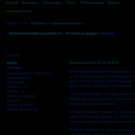
Форум
Баннеры
Участники
Поиск
Регистрация
Войти
Активные темы
Привет, Гость!
Войдите
или
зарегистрируйтесь
.
»
testingownabilities.turningLeft
»
Тестовый форум
»
Новини
Страница:
1
Новини
Jason
Поделиться
2024-04-18 19:45:47
Новичок
Кожен відвідувач інтернету періодично чит
Зарегистрирован
: 2024-04-18
цьому можна дізнатись останні новини та бу
Приглашений:
0
користувачам лише останню інформацію та 
Сообщений:
1
користуються найбільшою популярністю:
Уважение:
+0
Позитив:
+0
1. Новини подорожей. Ця сфера займається
Провел на форуме:
Інформація може включати в себе нові нап
2 минуты
різноманітні туристичні новини.
Последний визит:
2024-04-18 19:47:23
2. Новини фінансів. Новини про стан еконо
зміни на фінансових ринках, економічні пок
проекти, бізнесові ініціативи та різноманітн
3. Новини політики. Ця галузь включає в се
співтоваристві. Інформація та повідомлення