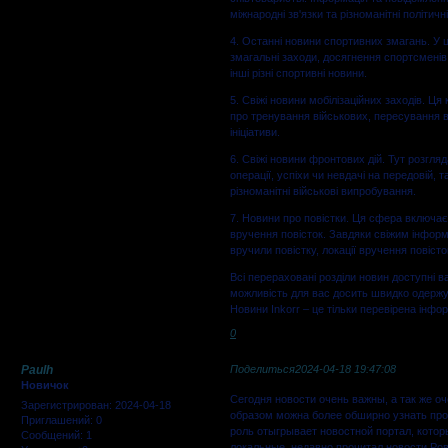
міжнародні зв'язки та різноманітні політичні 
4. Останні новини спортивних змагань. У 
змагальні заходи, досягнення спортсменів,
інші різні спортивні новини.
5. Свіжі новини мобілізаційних заходів. Ця 
про тренування військових, пересування вій
ініціативи.
6. Свіжі новини фронтових дій. Тут розгляд
операції, успіхи чи невдачі на передовій, т
різноманітні військові випробування.
7. Новини про повістки. Ця сфера включа
вручення повісток. Завдяки свіжим інформ
вручили повістку, локації вручення повіст
Всі перераховані розділи новин доступні в
можливість для вас досить швидко одержуват
Новини Inkorr – це тільки перевірена інфор
0
Paulh
Поделиться
2024-04-18 19:47:08
Новичок
Сегодня новости очень важны, а так же оч
Зарегистрирован
: 2024-04-18
образом можна более обширно узнать про 
Приглашений:
0
роль отыгрывает новостной портал, кото
Сообщений:
1
локальные, недавно прочитал новости Ро