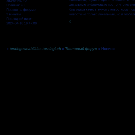
Уважение:
+0
детальную информацию про то, что именно
Позитив:
+0
благодаря качесвтенному новостному порта
Провел на форуме:
3 минуты
новости не только локальные, но и глоба
Последний визит:
0
2024-04-18 19:47:09
Страница:
1
»
testingownabilities.turningLeft
»
Тестовый форум
»
Новини